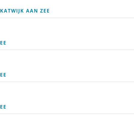
KATWIJK AAN ZEE
EE
EE
EE