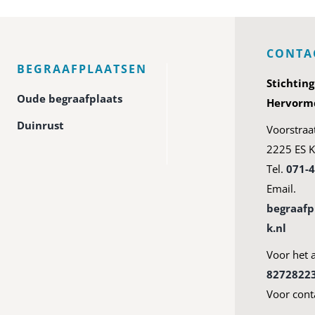
CONTA
BEGRAAFPLAATSEN
Stichtin
Oude begraafplaats
Hervormd
Duinrust
Voorstraa
2225 ES K
Tel.
071-
Email.
begraaf
k.nl
Voor het 
8272822
Voor cont