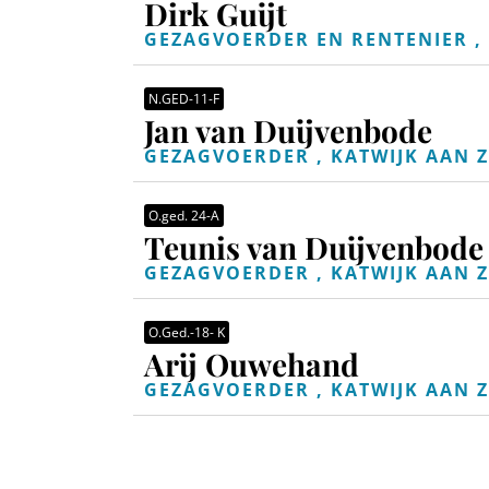
Dirk Guijt
GEZAGVOERDER EN RENTENIER , 
N.GED-11-F
Jan van Duijvenbode
GEZAGVOERDER , KATWIJK AAN Z
O.ged. 24-A
Teunis van Duijvenbode
GEZAGVOERDER , KATWIJK AAN Z
O.Ged.-18- K
Arij Ouwehand
GEZAGVOERDER , KATWIJK AAN Z