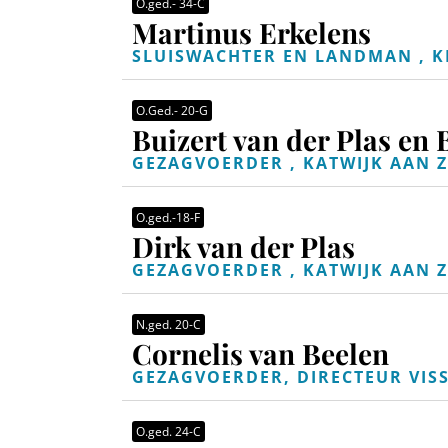
O.ged.- 34-C
Martinus Erkelens
SLUISWACHTER EN LANDMAN , 
O.Ged.- 20-G
Buizert van der Plas en 
GEZAGVOERDER , KATWIJK AAN Z
O.ged.-18-F
Dirk van der Plas
GEZAGVOERDER , KATWIJK AAN Z
N.ged. 20-C
Cornelis van Beelen
GEZAGVOERDER, DIRECTEUR VISS
O.ged. 24-C