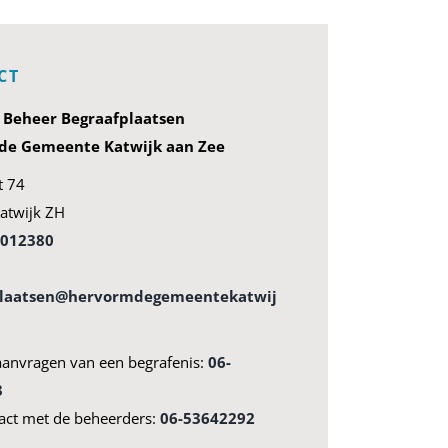
CT
g Beheer Begraafplaatsen
e Gemeente Katwijk aan Zee
t 74
atwijk ZH
4012380
plaatsen@hervormdegemeentekatwij
aanvragen van een begrafenis:
06-
3
act met de beheerders:
06-53642292