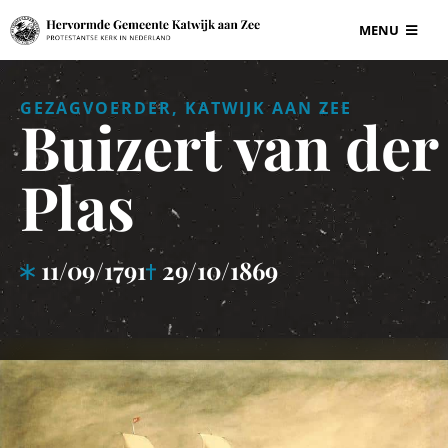
Ga
MENU
naar
inhoud
BEGRAAFPLAAT
GEZAGVOERDER, KATWIJK AAN ZEE
Buizert van der
VOOR ONDERN
Plas
GRAF EN GRAF
11/09/1791
29/10/1869
INFORMATIE
CONTACT