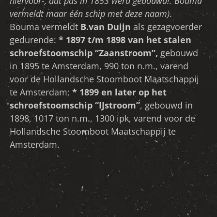
hiervoór-, dat pas in 1853 werd gebouwd!. Bouma
vermeldt maar één schip met deze naam)
.
Bouma vermeldt
B.van Duijn
als gezagvoerder
gedurende:
* 1897 t/m 1898 van het stalen
schroefstoomschip “Zaanstroom”,
gebouwd
in 1895 te Amsterdam, 990 ton n.m., varend
voor de Hollandsche Stoomboot Maatschappij
te Amsterdam;
* 1899 en later op het
schroefstoomschip “IJstroom”
, gebouwd in
1898, 1017 ton n.m., 1300 ipk, varend voor de
Hollandsche Stoomboot Maatschappij te
Amsterdam.