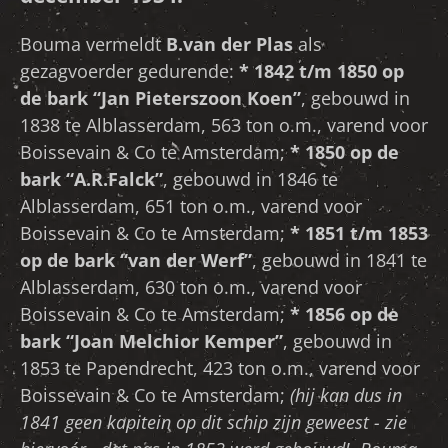
Bouma vermeldt
B.van der Plas
als
gezagvoerder gedurende:
* 1842 t/m 1850 op
de bark “Jan Pieterszoon Koen”
, gebouwd in
1838 te Alblasserdam, 563 ton o.m., varend voor
Boissevain & Co te Amsterdam;
* 1850 op de
bark “A.R.Falck”
, gebouwd in 1846 te
Alblasserdam, 651 ton o.m., varend voor
Boissevain & Co te Amsterdam;
* 1851 t/m 1853
op de bark “van der Werf”
, gebouwd in 1841 te
Alblasserdam, 630 ton o.m., varend voor
Boissevain & Co te Amsterdam;
* 1856 op de
bark “Joan Melchior Kemper”
, gebouwd in
1853 te Papendrecht, 423 ton o.m., varend voor
Boissevain & Co te Amsterdam;
(hij kan dus in
1841 geen kapitein op dit schip zijn geweest - zie