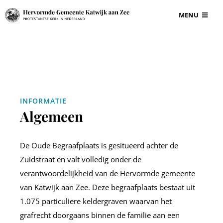
Ga
MENU
naar
inhoud
BEGRAAFPLAAT
VOOR ONDERN
INFORMATIE
GRAF EN GRAF
Algemeen
INFORMATIE
De Oude Begraafplaats is gesitueerd achter de
Zuidstraat en valt volledig onder de
CONTACT
verantwoordelijkheid van de Hervormde gemeente
van Katwijk aan Zee. Deze begraafplaats bestaat uit
1.075 particuliere keldergraven waarvan het
grafrecht doorgaans binnen de familie aan een