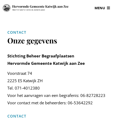
Ga
MENU
naar
inhoud
BEGRAAFPLAAT
CONTACT
Onze gegevens
VOOR ONDERN
Stichting Beheer Begraafplaatsen
GRAF EN GRAF
Hervormde Gemeente Katwijk aan Zee
Voorstraat 74
INFORMATIE
2225 ES Katwijk ZH
Tel. 071-4012380
CONTACT
Voor het aanvragen van een begrafenis: 06-82728223
Voor contact met de beheerders: 06-53642292
CONTACT