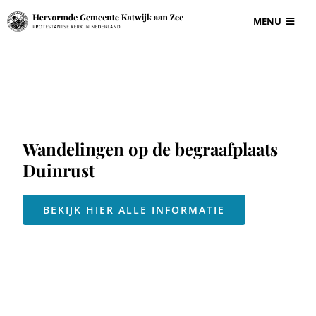
Ga
MENU
naar
inhoud
BEGRAAFPLAAT
VOOR ONDERN
Wandelingen op de begraafplaats
GRAF EN GRAF
Duinrust
INFORMATIE
BEKIJK HIER ALLE INFORMATIE
CONTACT