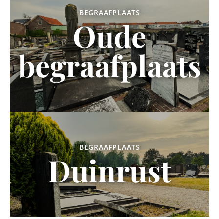
BEGRAAFPLAATS
Oude
begraafplaats
BEGRAAFPLAATS
Duinrust