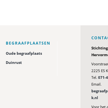
CONTA
BEGRAAFPLAATSEN
Stichtin
Oude begraafplaats
Hervormd
Duinrust
Voorstraa
2225 ES K
Tel.
071-
Email.
begraaf
k.nl
Voor het 