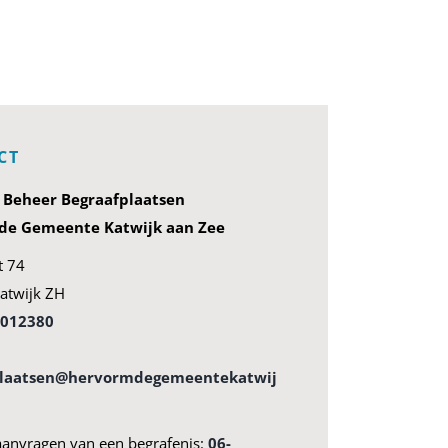
CT
g Beheer Begraafplaatsen
e Gemeente Katwijk aan Zee
t 74
atwijk ZH
4012380
plaatsen@hervormdegemeentekatwij
aanvragen van een begrafenis:
06-