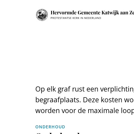
Ga
naar
inhoud
Op elk graf rust een verplicht
begraafplaats. Deze kosten wor
worden voor de maximale loopt
ONDERHOUD