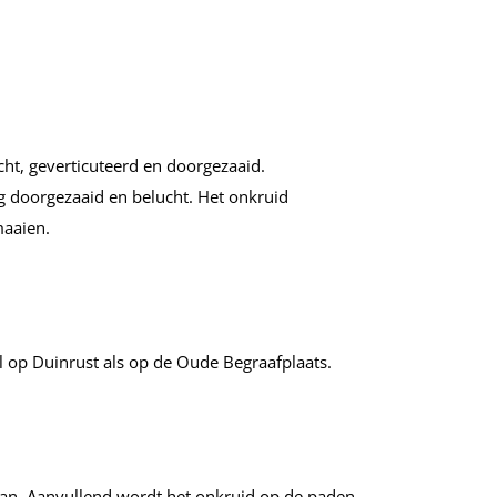
cht, geverticuteerd en doorgezaaid.
 doorgezaaid en belucht. Het onkruid
maaien.
op Duinrust als op de Oude Begraafplaats.
an. Aanvullend wordt het onkruid op de paden