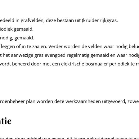
edeeld in grafvelden, deze bestaan uit (kruidenrijk)gras.
iodiek gemaaid.
nodig, gemaaid.
leggen of in te zaaien. Verder worden de velden waar nodig belu
t het aanwezige gras evengoed regelmatig gemaaid en waar nodig
wordt beheerd door met een elektrische bosmaaier periodiek te 
groenbeheer plan worden deze werkzaamheden uitgevoerd, zowel 
tie
uden door middel van eggen, dit is om onkruidgroei tegen te ga