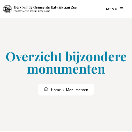
Ga
MENU
naar
inhoud
BEGRAAFPLAAT
VOOR ONDERN
Overzicht bijzondere
GRAF EN GRAF
monumenten
INFORMATIE
Home
Monumenten
CONTACT