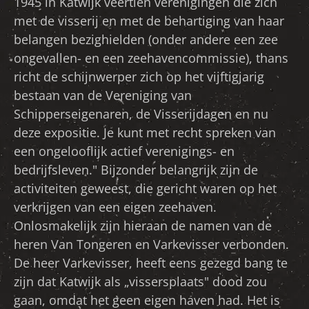
1945 in Katwijk veertien verenigingen die zich
met de visserij en met de behartiging van haar
belangen bezighielden (onder andere een zee
ongevallen- en een zeehavencommissie), thans
richt de schijnwerper zich op het vijftigjarig
bestaan van de Vereniging van
Schipperseigenaren, de Visserijdagen en nu
deze expositie. Je kunt met recht spreken van
een ongelooflijk actief verenigings- en
bedrijfsleven." Bijzonder belangrijk zijn de
activiteiten geweest, die gericht waren op het
verkrijgen van een eigen zeehaven.
Onlosmakelijk zijn hieraan de namen van de
heren Van Tongeren en Varkevisser verbonden.
De heer Varkevisser, heeft eens gezegd bang te
zijn dat Katwijk als „vissersplaats" dood zou
gaan, omdat het geen eigen haven had. Het is