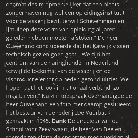
daarom des te opmerkelijker dat een plaats
zonder haven nog wel een opleidingsinstituut
voor de visserij bezit, terwijl Scheveningen en
IJmuiden deze vorm van opleiding al jaren
geleden hebben moeten afstoten." De heer
Ouwehand concludeerde dat het Katwijk visserij
technisch gezien goed gaat. „We zijn het
centrum van de haringhandel in Nederland,
terwijl de toekomst van de visserij en de
visproductie er tot op heden gezond uitziet. We
hopen dat het, ook in nationaal verband, zo
mag blijven." Na zijn toespraak overhandigde de
heer Ouwehand een foto met daarop gesitueerd
het bestuur van de rederij „De Vuurbaak",
gemaakt in 1945.
Dank
De directeur van de
School voor Zeevisvaart, de heer Van Beelen,
roemde ten slotte de spontane medewerking bij