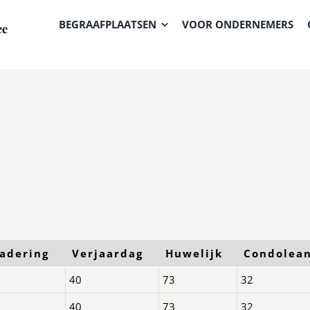
BEGRAAFPLAATSEN
VOOR ONDERNEMERS
adering
Verjaardag
Huwelijk
Condolea
40
73
32
40
73
32