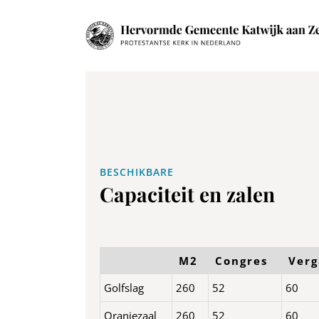
Ga
naar
inhoud
BESCHIKBARE
Capaciteit en zalen
M2
Congres
Verg
Golfslag
260
52
60
Oranjezaal
260
52
60