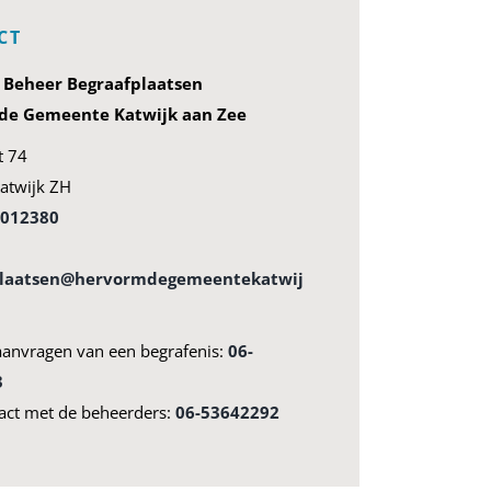
CT
g Beheer Begraafplaatsen
e Gemeente Katwijk aan Zee
t 74
atwijk ZH
4012380
plaatsen@hervormdegemeentekatwij
aanvragen van een begrafenis:
06-
3
act met de beheerders:
06-53642292