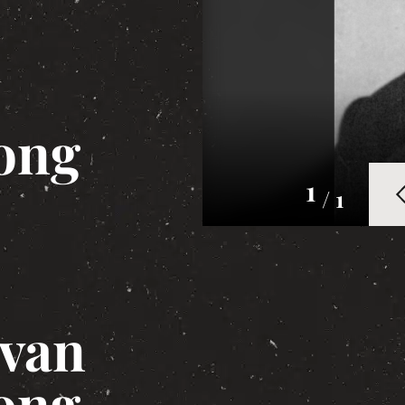
Jong
1
/ 1
 van
Jong