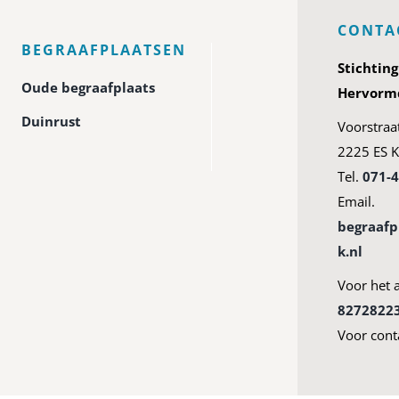
CONTA
BEGRAAFPLAATSEN
Stichtin
Oude begraafplaats
Hervormd
Duinrust
Voorstraa
2225 ES K
Tel.
071-
Email.
begraaf
k.nl
Voor het 
8272822
Voor cont