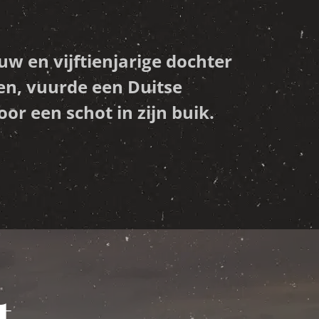
uw en vijftienjarige dochter
den, vuurde een Duitse
or een schot in zijn buik.
t