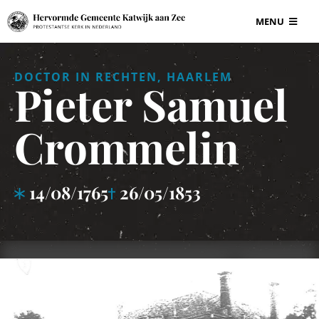
Ga
MENU
naar
inhoud
BEGRAAFPLAAT
DOCTOR IN RECHTEN, HAARLEM
Pieter Samuel
VOOR ONDERN
Crommelin
GRAF EN GRAF
14/08/1765
26/05/1853
INFORMATIE
CONTACT