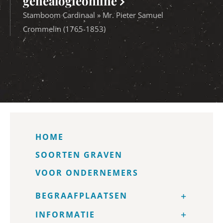
genealogieonline
Stamboom Cardinaal » Mr. Pieter Samuel
Crommelin (1765-1853)
HOME
SOORTEN GRAVEN
VOOR ONDERNEMERS
BEGRAAFPLAATSEN
INFORMATIE