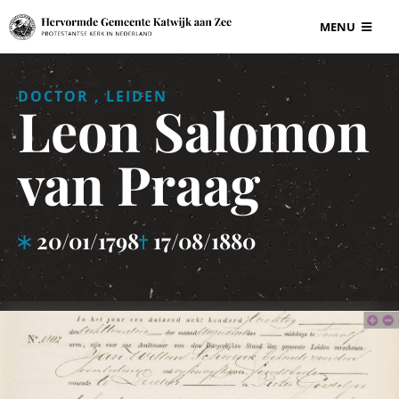
Ga
MENU
naar
inhoud
BEGRAAFPLAAT
DOCTOR , LEIDEN
Leon Salomon
VOOR ONDERN
van Praag
GRAF EN GRAF
20/01/1798
17/08/1880
INFORMATIE
CONTACT