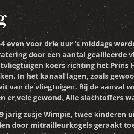
g
44 even voor drie uur ’s middags we
atering door een aantal geallieerde v
htvliegtuigen koers richting het Prins
ken. In het kanaal lagen, zoals gewoo
t van de vliegtuigen. Bij de aanval 
 er vele gewond. Alle slachtoffers w
n 9 jarig zusje Wimpie, twee kinderen 
en door mitrailleurkogels geraakt to