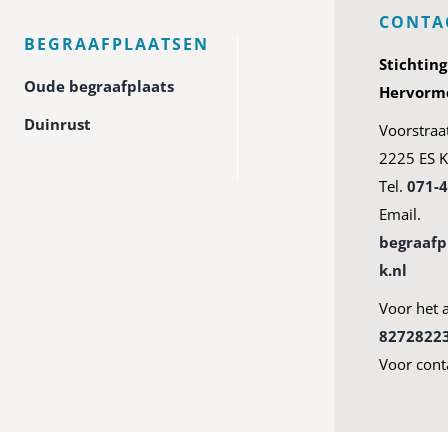
CONTA
BEGRAAFPLAATSEN
Stichtin
Oude begraafplaats
Hervormd
Duinrust
Voorstraa
2225 ES K
Tel.
071-
Email.
begraaf
k.nl
Voor het 
8272822
Voor cont