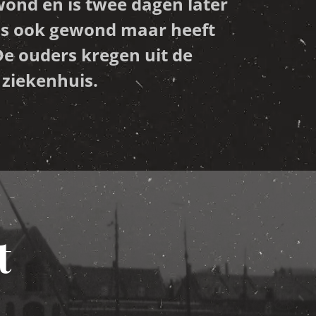
wond en is twee dagen later
was ook gewond maar heeft
De ouders kregen uit de
ziekenhuis.
t