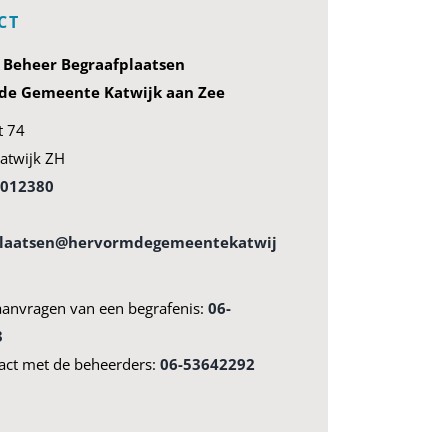
CT
g Beheer Begraafplaatsen
e Gemeente Katwijk aan Zee
t 74
atwijk ZH
4012380
plaatsen@hervormdegemeentekatwij
aanvragen van een begrafenis:
06-
3
act met de beheerders:
06-53642292