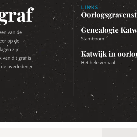
graf
LINKS
Oorlogsgravenst
Genealogie Katw
een van de
Stamboom
eer op de
lagen zijn
Katwijk in oorl
 van dit graf is
Het hele verhaal
 de overledenen