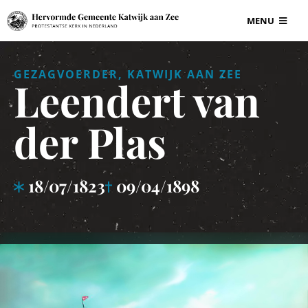
Ga
MENU
naar
inhoud
BEGRAAFPLAAT
GEZAGVOERDER, KATWIJK AAN ZEE
Leendert van
VOOR ONDERN
der Plas
GRAF EN GRAF
18/07/1823
09/04/1898
INFORMATIE
CONTACT