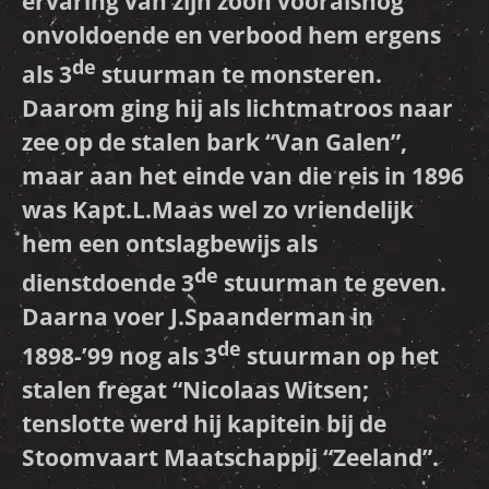
ervaring van zijn zoon vooralsnog
onvoldoende en verbood hem ergens
de
als 3
stuurman te monsteren.
Daarom ging hij als lichtmatroos naar
zee op de stalen bark “
Van Galen
”,
maar aan het einde van die reis in 1896
was Kapt.L.Maas wel zo vriendelijk
hem een ontslagbewijs als
de
dienstdoende 3
stuurman te geven.
Daarna voer J.Spaanderman in
de
1898-’99 nog als 3
stuurman op het
stalen fregat “
Nicolaas Witsen
;
tenslotte werd hij kapitein bij de
Stoomvaart Maatschappij “Zeeland”.