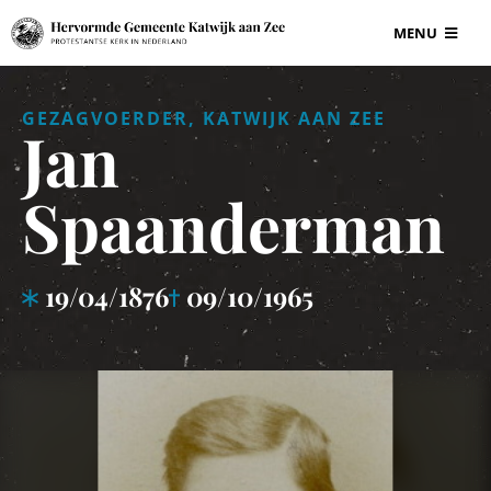
Ga
MENU
naar
inhoud
BEGRAAFPLAAT
GEZAGVOERDER, KATWIJK AAN ZEE
Jan
VOOR ONDERN
Spaanderman
GRAF EN GRAF
19/04/1876
09/10/1965
INFORMATIE
CONTACT