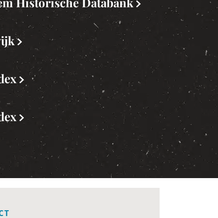
iem Historische Databank
ijk
ndex
ndex
CT