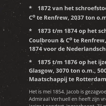
* 1872 van het schroefsto
o
C
te Renfrew, 2037 ton o.m
* 1873 t/m 1874 op het sc
o
Coulbroun & C
te Renfrew,
1874 voor de Nederlandsch
* 1875 t/m 1876 op het ijz
Glasgow, 3070 ton o.m., 5
Maatschappij te Rotterdam
Het is mei 1854. Jacob is gezagvo
roeide de sloep richting de wal, 
Admiraal Verhuell en heeft zijn v
wordt de sloep gegrepen door een 