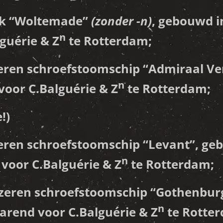
k “
Woltemade
”
(zonder -n)
, gebouwd i
n
guérie & Z
te Rotterdam;
eren schroefstoomschip “
Admiraal Ve
n
voor C.Balguérie & Z
te Rotterdam;
!)
eren schroefstoomschip “
Levant
”, ge
n
 voor C.Balguérie & Z
te Rotterdam;
zeren schroefstoomschip “
Gothenbur
n
varend voor C.Balguérie & Z
te Rotte