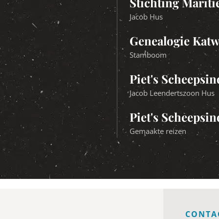
Stichting Marit
Jacob Hus
Genealogie Katw
Stamboom
Piet's Scheepsi
Jacob Leendertszoon Hus
Piet's Scheepsi
Gemaakte reizen
CONTA