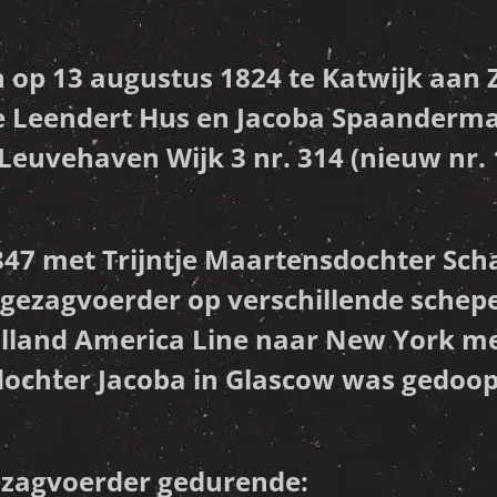
op 13 augustus 1824 te Katwijk aan Z
 Leendert Hus en Jacoba Spaanderman
Leuvehaven Wijk 3 nr. 314 (nieuw nr. 
1847 met Trijntje Maartensdochter Sch
s gezagvoerder op verschillende sche
Holland America Line naar New York m
dochter Jacoba in Glascow was gedoopt
ezagvoerder gedurende: