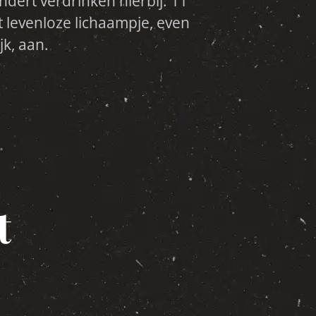
k, aan.
t