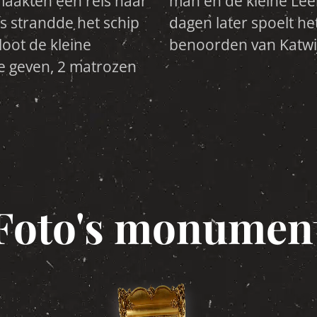
 maakten een reis naar
drinken hierbij. 11
s strandde het schip
ze lichaampje, even
loot de kleine
benoorden van Katwij
e geven, 2 matrozen
Foto's monumen