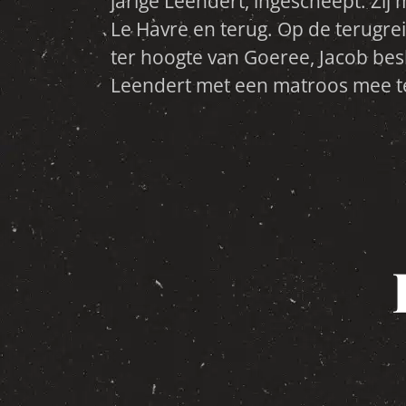
jarige Leendert, ingescheept. Zij
man en de kleine Leendert ver
Le Havre en terug. Op de terugrei
dagen later spoelt het levenlo
ter hoogte van Goeree, Jacob bes
Leendert met een matroos mee t