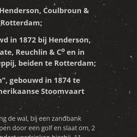
j Henderson, Coulbroun &
 Rotterdam;
wd in 1872 bij Henderson,
o
ate, Reuchlin & C
en in
pij, beiden te Rotterdam;
n
”, gebouwd in 1874 te
Amerikaanse Stoomvaart