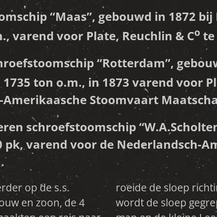
omschip “
Maas
”, gebouwd in 1872 bi
o
., varend voor Plate, Reuchlin & C
te
hroefstoomschip “
Rotterdam
”, gebou
 1735 ton o.m., in 1873 varend voor Pl
-Amerikaasche Stoomvaart Maatschap
eren schroefstoomschip “
W.A.Scholte
00 pk, varend voor de Nederlandsch-
.
erder op de s.s.
bij een zandbank
rouw en zoon, de 4
golf en slaat om, 2