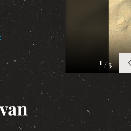
E
1
/ 5
 van