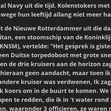
al Navy uit die tijd. Kolenstokers me
nwege hun leeftijd allang niet meer h
uit de Nieuwe Rotterdammer uit die d
itan, een stoomschip van de Koninkli
NSM), vertelde: "Het gesprek is gis
en Duitse torpedoboot met grote snel
n de drie kruisers aan de horizon zag
 hieraan geen aandacht, maar toen ik
 andere kruiser was verdwenen, Ik zag
e ik koers om in de buurt te komen. W
n te redden, die ik in 't water rond
, waaronder 3 officieren, ze waren n