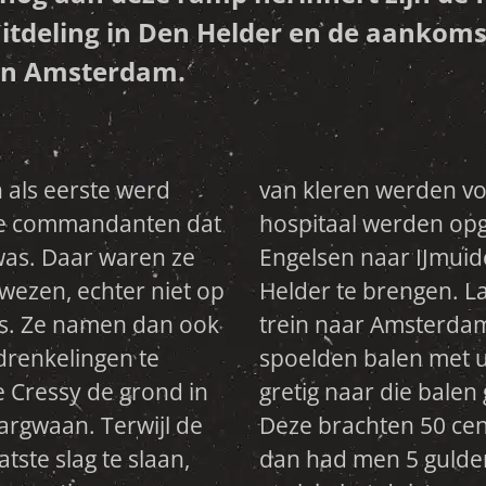
uitdeling in Den Helder en de aankoms
 in Amsterdam.
als eerste werd
 gewonden in het
re commandanten dat
De Titan bracht de
was. Daar waren ze
n daaruit naar Den
ezen, echter niet op
 alle Engelsen met de
s. Ze namen dan ook
In diezelfde periode
drenkelingen te
 strand. Er werd
e Cressy de grond in
wege de jute zakken.
rgwaan. Terwijl de
p. Had men er tien,
tste slag te slaan,
ld in die tijd. Op