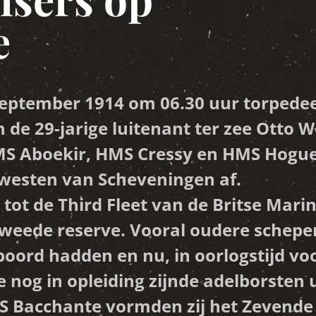
e
september 1914 om 06.30 uur torpede
 de 29-jarige luitenant ter zee Otto W
S Aboekir, HMS Cressy en HMS Hogue.
dwesten van Scheveningen af.
tot de Third Fleet van de Britse Marin
tweede reserve. Vooral oudere schepen,
oord hadden en nu, in oorlogstijd vo
ge nog in opleiding zijnde adelborste
 Bacchante vormden zij het Zevende 