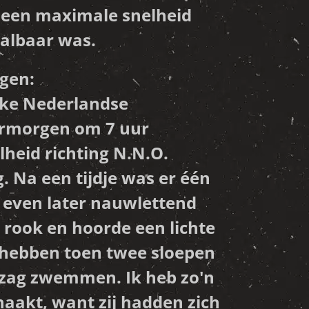
t een maximale snelheid
aalbaar was.
agen:
jke Nederlandse
termorgen om 7 uur
heid richting N.N.O.
. Na een tijdje was er één
 even later nauwlettend
 rook en hoorde een lichte
e hebben toen twee sloepen
 zag zwemmen. Ik heb zo'n
aakt, want zij hadden zich