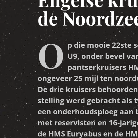
de Noordze
O
p die mooie 22ste 
U9, onder bevel van
pantserkruisers HM
ongeveer 25 mijl ten noor
De drie kruisers behoorden 
stelling werd gebracht als 
een onderhoudsploeg aan b
met reservisten en 16-jari
de HMS Euryabus en de HMS