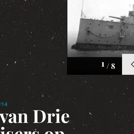
1
/ 8
914
 van Drie
isers op