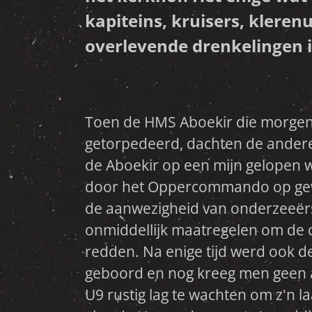
kapiteins, kruisers, kleren
overlevende drenkelingen
Toen de HMS Aboekir die morgen 
van kleren werden voorzien en de
getorpedeerd, dachten de ande
hospitaal werden opgenomen. 
de Aboekir op een mijn gelopen 
Engelsen naar IJmuiden om ze va
door het Oppercommando op gew
Helder te brengen. Later werden
de aanwezigheid van onderzeeër
trein naar Amsterdam gebracht 
onmiddellijk maatregelen om de 
spoelden balen met uien aan op het
redden. Na enige tijd werd ook d
gretig naar die balen gezocht van
geboord en nog kreeg men geen a
Deze brachten 50 cent per stuk o
U9 rustig lag te wachten om z'n laa
dan had men 5 gulden, een weekge