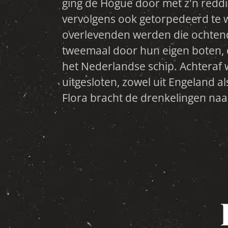
ging de Hogue door met z'n redd
zoek in het duister naar een baal uie
vervolgens ook getorpedeerd te
wel eens een ontzield lichaam aan.
overlevenden werden die ochtend
drie kruisers gelokaliseerd door d
tweemaal door hun eigen boten,
het Nederlandse schip. Achteraf 
uitgesloten, zowel uit Engeland a
Flora bracht de drenkelingen naa