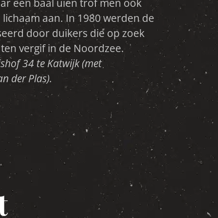
ten vergif in de Noordzee.
shof 34 te Katwijk (met
n der Plas).
t