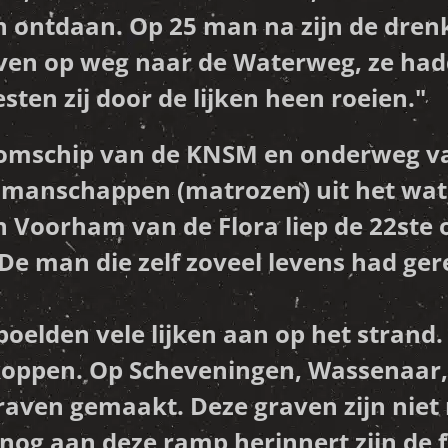
en ontdaan. Op 25 man na zijn de dre
orven op weg naar de Waterweg, ze had
sten zij door de lijken heen roeien."
oomschip van de KNSM en onderweg va
8 manschappen (matrozen) uit het wat
n Voorham van de Flora liep de 22ste 
 De man die zelf zoveel levens had ge
oelden vele lijken aan op het strand.
oppen. Op Scheveningen, Wassenaar, 
ven gemaakt. Deze graven zijn niet 
nog aan deze ramp herinnert zijn de f