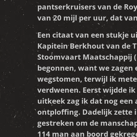
pantserkruisers van de Roy
van 20 mijl per uur, dat va
Een citaat van een stukje 
Kapitein Berkhout van de T
Stoomvaart Maatschappij (K
begonnen, want we zagen e
wegstomen, terwijl ik metee
verdwenen. Eerst wijdde ik
uitkeek zag ik dat nog een
ontploffing. Dadelijk zett
gestreken om de manschappe
114 man aan boord gekregen