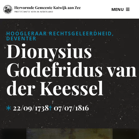
Ga
MENU
naar
inhoud
BEGRAAFPLAAT
HOOGLERAAR RECHTSGELEERDHEID,
DEVENTER
Dionysius
VOOR ONDERN
Godefridus van
GRAF EN GRAF
der Keessel
INFORMATIE
22/09/1738
07/07/1816
CONTACT