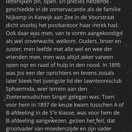
letterlijken zin, open. En precies hetzelfde
geschiedde in de zomervacantie als de familie
Nijkamp in Katwijk aan Zee in de Voorstraat
dicht voorbij het postkantoor haar intrek had.
Ook daar was men, van te voren aangekondigd
als wel onverwacht, welkom. Ouders, broer en
zuster; men leefde met alle wel en wee der
vrienden mee, men was altijd zeker vaneen
open oor en raad of hulp in den nood. In 1895
was Jos een der oprichters en tevens zooals
later bleek het ijverigste lid der lawntennisclub
Sphaerinda, wier terrein aan den
Zoeterwoudschen Singel gelegen was. Toen
voor hem in 1897 de keuze kwam tusschen A of
B-afdeeling in de 5”e klasse, was voor hem de
B-afdeeling aangewezen, gezien het feit, dat
grootvader van moederszijde en zijn vader