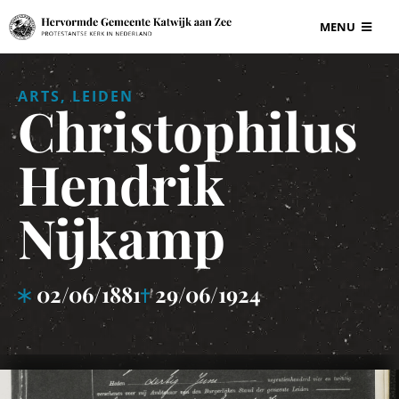
Ga
MENU
naar
inhoud
BEGRAAFPLAAT
ARTS, LEIDEN
Christophilus
VOOR ONDERN
Hendrik
GRAF EN GRAF
Nijkamp
INFORMATIE
02/06/1881
29/06/1924
CONTACT