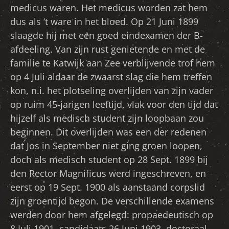
medicus waren. Het medicus worden zat hem
dus als ‘t ware in het bloed. Op 21 Juni 1899
slaagde hij met een goed eindexamen der B-
afdeeling. Van zijn rust genietende en met de
familie te Katwijk aan Zee verblijvende trof hem
op 4 Juli aldaar de zwaarst slag die hem treffen
kon, n.i. het plotseling overlijden van zijn vader
op ruim 45-jarigen leeftijd, vlak voor den tijd dat
hijzelf als medisch student zijn loopbaan zou
beginnen. Dit overlijden was een der redenen
dat Jos in September niet ging groen loopen,
doch als medisch student op 28 Sept. 1899 bij
den Rector Magnificus werd ingeschreven, en
eerst op 19 Sept. 1900 als aanstaand corpslid
zijn groentijd begon. De verschillende examens
werden door hem afgelegd: propaedeutisch op
8 Juli 1901, candidaats 26 Juni 1903, doctoraal