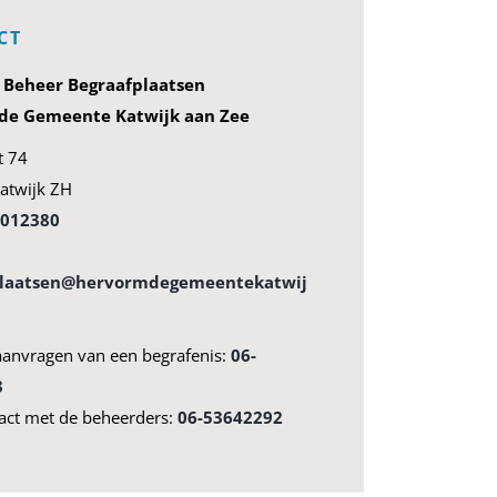
CT
g Beheer Begraafplaatsen
e Gemeente Katwijk aan Zee
t 74
atwijk ZH
4012380
plaatsen@hervormdegemeentekatwij
aanvragen van een begrafenis:
06-
3
act met de beheerders:
06-53642292