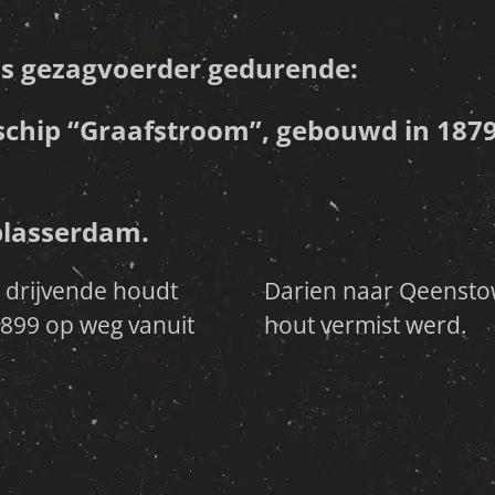
s gezagvoerder gedurende:
schip “Graafstroom”, gebouwd in 1879
lblasserdam.
t drijvende houdt
e met een lading
 1899 op weg vanuit
hout vermist werd.