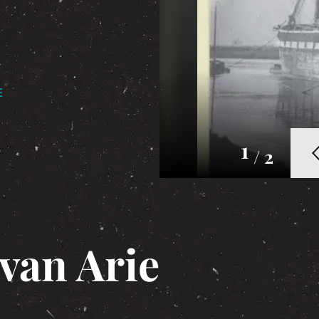
E
1
/ 2
 van Arie