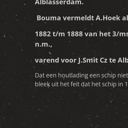
Alblasserdam.
Bouma vermeldt A.Hoek al
1882 t/m 1888 van het 3/m
n.m.,
varend voor J.Smit Cz te A
Dat een houtlading een schip nie
Darien naar Qeenstown en Dunde
bleek uit het feit dat het schip in