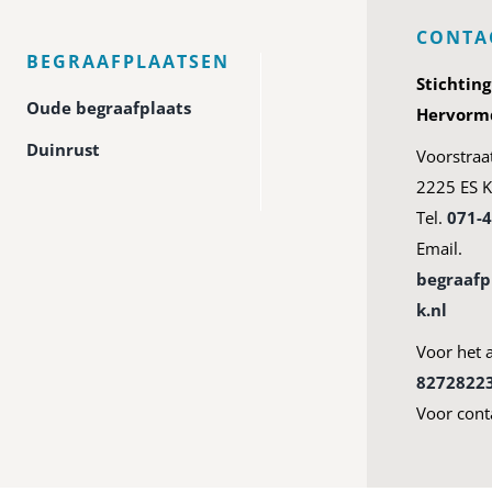
CONTA
BEGRAAFPLAATSEN
Stichtin
Oude begraafplaats
Hervormd
Duinrust
Voorstraa
2225 ES K
Tel.
071-
Email.
begraaf
k.nl
Voor het 
8272822
Voor cont