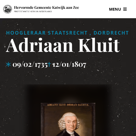
Ga
MENU
naar
inhoud
BEGRAAFPLAAT
HOOGLERAAR STAATSRECHT , DORDRECHT
Adriaan Kluit
VOOR ONDERN
09/02/1735
12/01/1807
GRAF EN GRAF
INFORMATIE
CONTACT