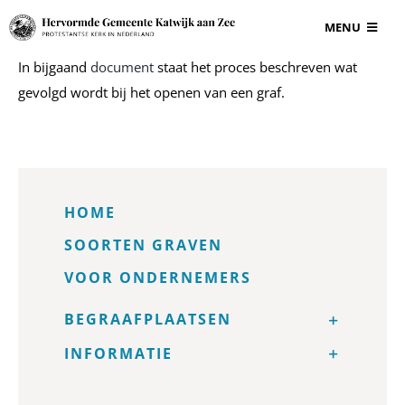
Ga
MENU
naar
inhoud
In bijgaand
document
staat het proces beschreven wat
BEGRAAFPLAAT
gevolgd wordt bij het openen van een graf.
VOOR ONDERN
GRAF EN GRAF
HOME
SOORTEN GRAVEN
INFORMATIE
VOOR ONDERNEMERS
CONTACT
BEGRAAFPLAATSEN
INFORMATIE