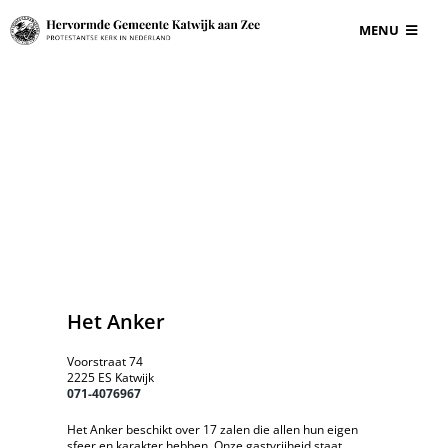
Ga
MENU
naar
inhoud
BEGRAAFPLAAT
VOOR ONDERN
GRAF EN GRAF
INFORMATIE
Het Anker
CONTACT
Voorstraat 74
2225 ES Katwijk
071-4076967
Het Anker beschikt over 17 zalen die allen hun eigen
sfeer en karakter hebben. Onze gastvrijheid staat