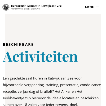
Ga
MENU
naar
inhoud
BEGRAAFPLAAT
VOOR ONDERN
BESCHIKBARE
Activiteiten
GRAF EN GRAF
INFORMATIE
Een geschikte zaal huren in Katwijk aan Zee voor
CONTACT
bijvoorbeeld vergadering, training, presentatie, condoleance,
receptie, verjaardag of bruiloft?
Het Anker en Het
Kerkhaventje zijn hiervoor de ideale locaties en beschikken
samen over 18 zalen voor ieder gewenst doel.